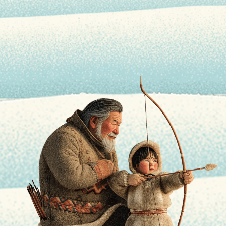
适应了冻
和厚实的
持体温，
和