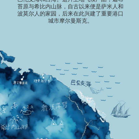
苔原的子民
萨米人是古老的北方民族，几个
世纪以来，他们带着驯鹿群在苔
原上游荡，居住在小村庄里，在
那里放牧驯鹿、捕鱼，并保存他
们的传统。