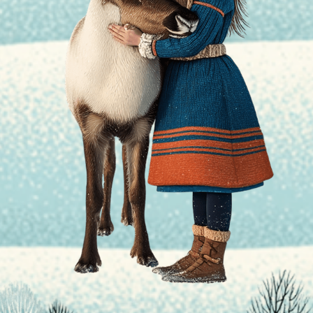
它的皮毛颜
白的，与雪
可