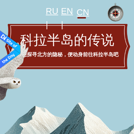
RU
EN
CN
|
|
科拉半岛的传说
若想探寻北方的隐秘，便动身前往科拉半岛吧
在那片土地上，
岩石铭记着巨人，
大海则深藏着那些最
好别去打扰的秘
密……