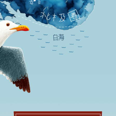
这是萨米
纳维亚半