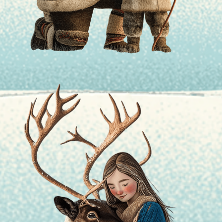
雪
主要捕食
食小型鸟
力，即使