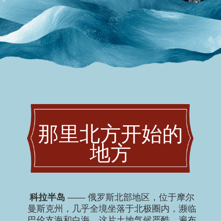
科拉半岛
—— 俄罗斯北部地区，位于摩尔
曼斯克州，几乎全境坐落于北极圈内，濒临
巴伦支海和白海。这片土地气候严酷，遍布
苔原与希比内山脉，自古以来便是萨米人和
波莫尔人的家园，后来在此兴建了重要港口
城市摩尔曼斯克。