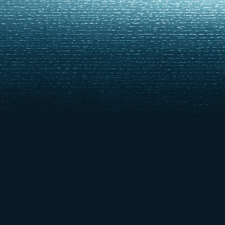
石巨人
在洛沃泽罗苔原塞多泽罗湖附近的一处悬崖上，
矗立着巨人库伊瓦的轮廓，他因绑架女孩而受到
萨满的惩罚，如今他的形象永远地印刻在了石头
上。